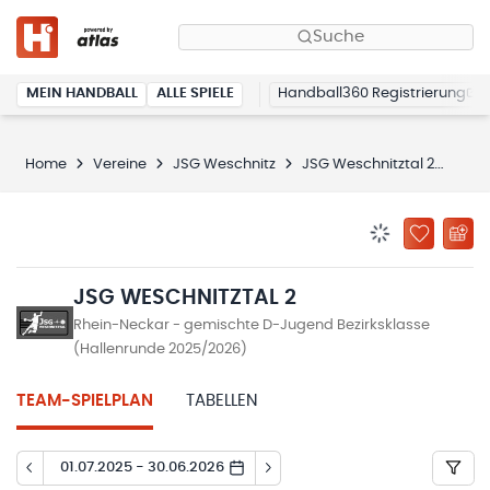
Suche
MEIN HANDBALL
ALLE SPIELE
Handball360 Registrierung
Home
Vereine
JSG Weschnitz
JSG Weschnitztal 2
Spie
BENACHRICHTIG
ZU „MEINE
JSG WESCHNITZTAL 2
Rhein-Neckar - gemischte D-Jugend Bezirksklasse
(Hallenrunde 2025/2026)
TEAM-SPIELPLAN
TABELLEN
01.07.2025 - 30.06.2026