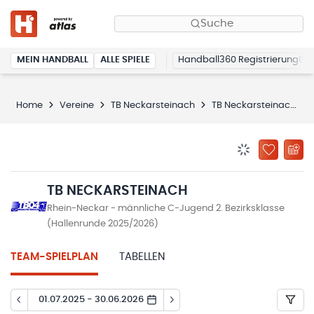
Suche
MEIN HANDBALL
ALLE SPIELE
Handball360 Registrierung
Home
Vereine
TB Neckarsteinach
TB Neckarsteinach
BENACHRICHTIG
ZU „MEINE
TB NECKARSTEINACH
Rhein-Neckar - männliche C-Jugend 2. Bezirksklasse
(Hallenrunde 2025/2026)
TEAM-SPIELPLAN
TABELLEN
01.07.2025 - 30.06.2026