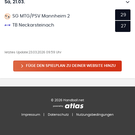
Sa, 21.03.
29
SG MTG/PSV Mannheim 2
TB Neckarsteinach
27
letztes Update:
23.03.2026 09:59 Uhr
FÜGE DEN SPIELPLAN ZU DEINER WEBSITE HINZU
©
2026
Handball.net
Impressum
|
Datenschutz
|
Nutzungsbedingungen