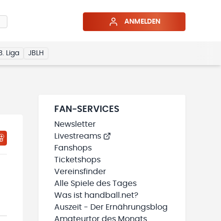
ANMELDEN
3. Liga
JBLH
FAN-SERVICES
Newsletter
Livestreams
HTIGUNGSSTATUS WIRD GELADEN
MEINE TEAMS“ HINZUFÜGEN
Fanshops
Ticketshops
Vereinsfinder
Alle Spiele des Tages
Was ist handball.net?
Auszeit - Der Ernährungsblog
Amateurtor des Monats