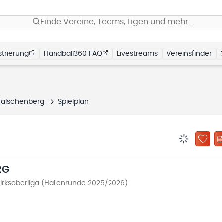
Finde Vereine, Teams, Ligen und mehr…
trierung
Handball360 FAQ
Livestreams
Vereinsfinder
Malschenberg
Spielplan
BENACHRIC
ZU „
RG
rksoberliga (Hallenrunde 2025/2026)