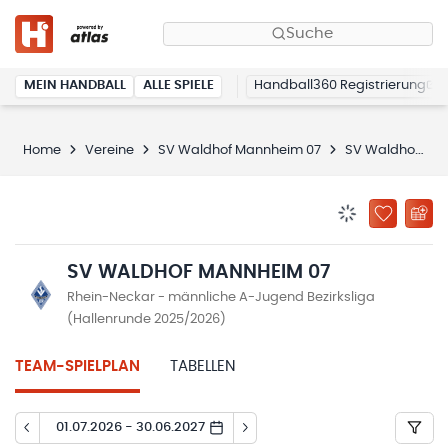
Suche
MEIN HANDBALL
ALLE SPIELE
Handball360 Registrierung
Home
Vereine
SV Waldhof Mannheim 07
SV Waldhof Mannheim 07
BENACHRICHTIG
ZU „MEINE
SV WALDHOF MANNHEIM 07
Rhein-Neckar - männliche A-Jugend Bezirksliga
(Hallenrunde 2025/2026)
TEAM-SPIELPLAN
TABELLEN
01.07.2026 - 30.06.2027