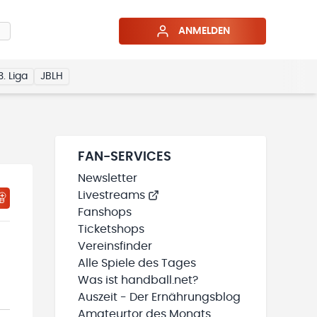
ANMELDEN
3. Liga
JBLH
FAN-SERVICES
Newsletter
Livestreams
HTIGUNGSSTATUS WIRD GELADEN
MEINE TEAMS“ HINZUFÜGEN
Fanshops
Ticketshops
Vereinsfinder
Alle Spiele des Tages
Was ist handball.net?
Auszeit - Der Ernährungsblog
Amateurtor des Monats