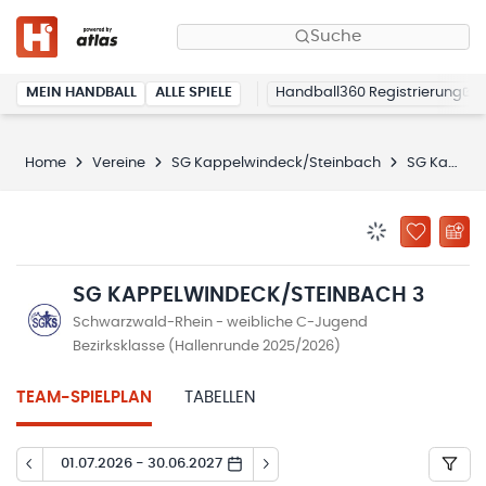
Suche
MEIN HANDBALL
ALLE SPIELE
Handball360 Registrierung
Home
Vereine
SG Kappelwindeck/Steinbach
SG Kappelwindeck/Steinbach 3
BENACHRICHTIG
ZU „MEINE
SG KAPPELWINDECK/STEINBACH 3
Schwarzwald-Rhein - weibliche C-Jugend
Bezirksklasse (Hallenrunde 2025/2026)
TEAM-SPIELPLAN
TABELLEN
01.07.2026 - 30.06.2027