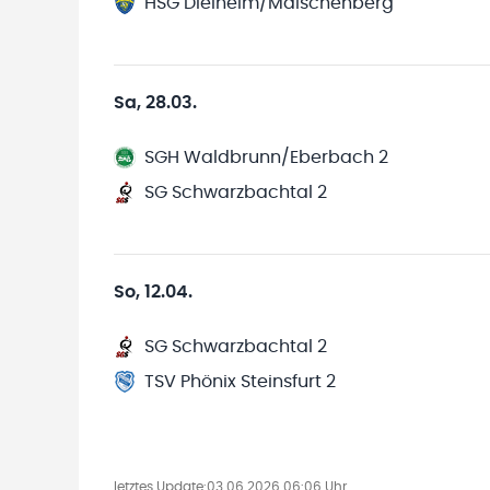
HSG Dielheim/Malschenberg
Sa, 28.03.
SGH Waldbrunn/Eberbach 2
SG Schwarzbachtal 2
So, 12.04.
SG Schwarzbachtal 2
TSV Phönix Steinsfurt 2
letztes Update:
03.06.2026 06:06 Uhr