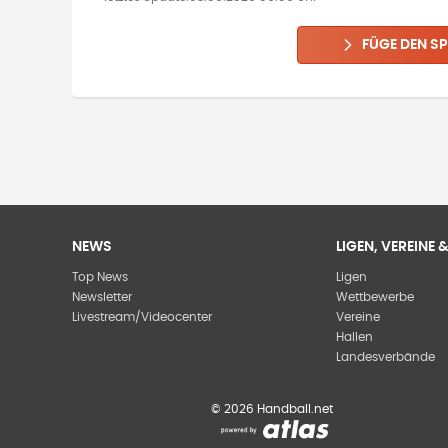
FÜGE DEN SP
NEWS
LIGEN, VEREINE
Top News
Ligen
Newsletter
Wettbewerbe
Livestream/Videocenter
Vereine
Hallen
Landesverbände
©
2026
Handball.net