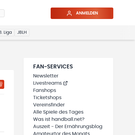
ANMELDEN
3. Liga
JBLH
FAN-SERVICES
Newsletter
Livestreams
HTIGUNGSSTATUS WIRD GELADEN
MEINE TEAMS“ HINZUFÜGEN
Fanshops
Ticketshops
Vereinsfinder
Alle Spiele des Tages
Was ist handball.net?
Auszeit - Der Ernährungsblog
Amateurtor des Monats