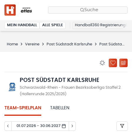
Suche
MEIN HANDBALL
ALLE SPIELE
Handball360 Registrierung
Home
Vereine
Post Südstadt Karlsruhe
Post Südstadt Karlsruhe
BENACHRICHTIG
ZU „MEINE
POST SÜDSTADT KARLSRUHE
Schwarzwald-Rhein - Frauen Bezirksoberliga Staffel 2
(Hallenrunde 2025/2026)
TEAM-SPIELPLAN
TABELLEN
01.07.2026 - 30.06.2027