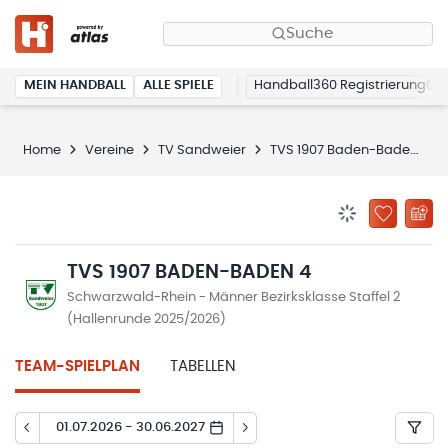
Suche
MEIN HANDBALL
ALLE SPIELE
Handball360 Registrierung
Home
Vereine
TV Sandweier
TVS 1907 Baden-Baden 4
BENACHRICHTIG
ZU „MEINE
TVS 1907 BADEN-BADEN 4
Schwarzwald-Rhein - Männer Bezirksklasse Staffel 2
(Hallenrunde 2025/2026)
TEAM-SPIELPLAN
TABELLEN
01.07.2026 - 30.06.2027