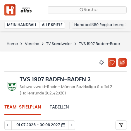
Suche
MEIN HANDBALL
ALLE SPIELE
Handball360 Registrierung
Home
Vereine
TV Sandweier
TVS 1907 Baden-Baden 3
BENACHRICHTIG
ZU „MEINE
TVS 1907 BADEN-BADEN 3
Schwarzwald-Rhein - Männer Bezirksliga Staffel 2
(Hallenrunde 2025/2026)
TEAM-SPIELPLAN
TABELLEN
01.07.2026 - 30.06.2027