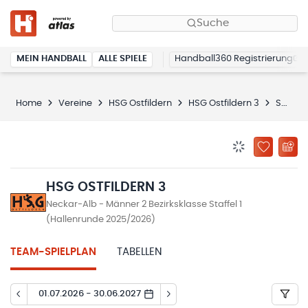
Suche
MEIN HANDBALL
ALLE SPIELE
Handball360 Registrierung
Home
Vereine
HSG Ostfildern
HSG Ostfildern 3
Spielplan
BENACHRICHTIG
ZU „MEINE
HSG OSTFILDERN 3
Neckar-Alb - Männer 2 Bezirksklasse Staffel 1
(Hallenrunde 2025/2026)
TEAM-SPIELPLAN
TABELLEN
01.07.2026 - 30.06.2027