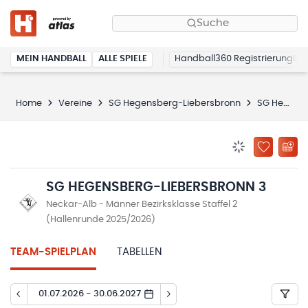
Suche
MEIN HANDBALL
ALLE SPIELE
Handball360 Registrierung
Home
Vereine
SG Hegensberg-Liebersbronn
SG Hegensberg-Liebersbronn 3
BENACHRICHTIG
ZU „MEINE
SG HEGENSBERG-LIEBERSBRONN 3
Neckar-Alb - Männer Bezirksklasse Staffel 2
(Hallenrunde 2025/2026)
TEAM-SPIELPLAN
TABELLEN
01.07.2026 - 30.06.2027