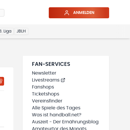
ANMELDEN
3. Liga
JBLH
FAN-SERVICES
Newsletter
Livestreams
HTIGUNGSSTATUS WIRD GELADEN
MEINE TEAMS“ HINZUFÜGEN
Fanshops
Ticketshops
Vereinsfinder
Alle Spiele des Tages
Was ist handball.net?
Auszeit - Der Ernährungsblog
Amateurtor des Monats