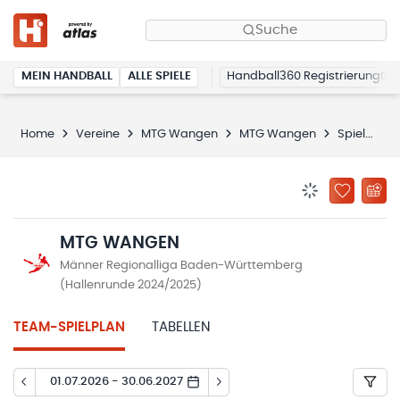
Suche
MEIN HANDBALL
ALLE SPIELE
Handball360 Registrierung
Home
Vereine
MTG Wangen
MTG Wangen
Spielplan
BENACHRICHTIG
ZU „MEINE
MTG WANGEN
Männer Regionalliga Baden-Württemberg
(Hallenrunde 2024/2025)
TEAM-SPIELPLAN
TABELLEN
01.07.2026 - 30.06.2027