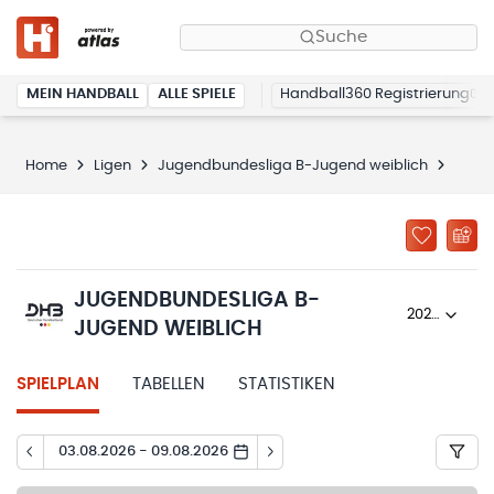
Suche
MEIN HANDBALL
ALLE SPIELE
Handball360 Registrierung
Home
Ligen
Jugendbundesliga B-Jugend weiblich
Spiel
JUGENDBUNDESLIGA B-
2025/26
JUGEND WEIBLICH
SPIELPLAN
TABELLEN
STATISTIKEN
03.08.2026 - 09.08.2026