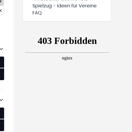
N
Spielzug - Ideen für Vereine
FAQ