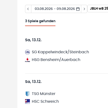
JBLH wB 25
03.08.2026 - 09.08.2026
3
Spiele gefunden
Sa, 13.12.
SG Kappelwindeck/Steinbach
HSG Bensheim/Auerbach
Sa, 13.12.
TSG Münster
HSC Schweich