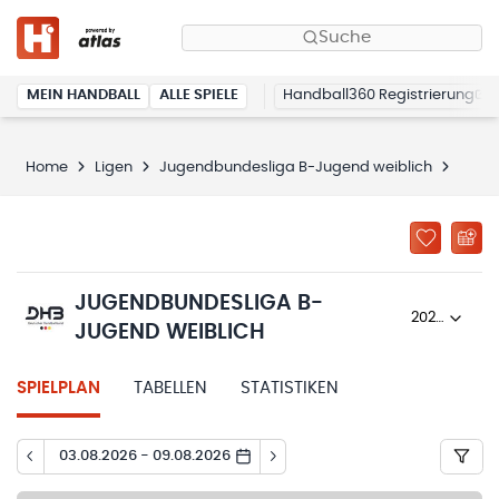
Suche
MEIN HANDBALL
ALLE SPIELE
Handball360 Registrierung
Home
Ligen
Jugendbundesliga B-Jugend weiblich
Spiel
JUGENDBUNDESLIGA B-
2025/26
JUGEND WEIBLICH
SPIELPLAN
TABELLEN
STATISTIKEN
03.08.2026 - 09.08.2026