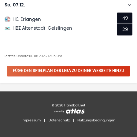
So, 07.12.
49
HC Erlangen
HBZ Altenstadt-Geislingen
29
letztes Update:
06.08.2026 12:05 Uhr
FÜGE DEN SPIELPLAN
DER LIGA
ZU DEINER WEBSEITE HINZU
©
2026
Handball.net
Impressum
|
Datenschutz
|
Nutzungsbedingungen