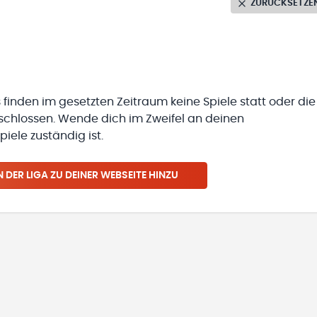
ZURÜCKSETZE
 finden im gesetzten Zeitraum keine Spiele statt oder die
eschlossen. Wende dich im Zweifel an deinen
iele zuständig ist.
N
DER LIGA
ZU DEINER WEBSEITE HINZU