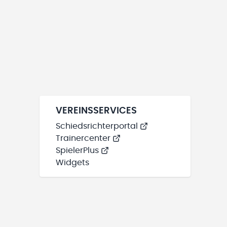
VEREINSSERVICES
Schiedsrichterportal
Trainercenter
SpielerPlus
Widgets