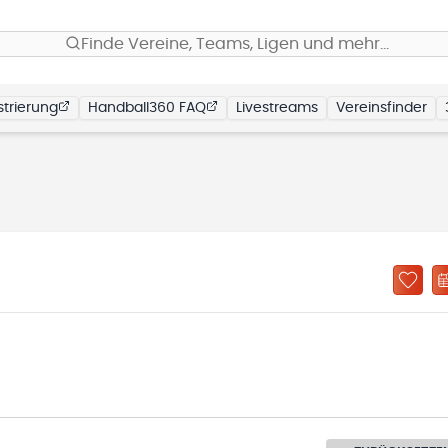
Finde Vereine, Teams, Ligen und mehr…
trierung
Handball360 FAQ
Livestreams
Vereinsfinder