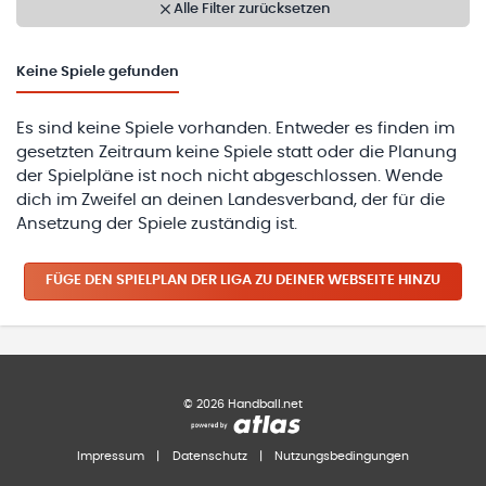
Alle Filter zurücksetzen
Keine
Spiele gefunden
Es sind keine Spiele vorhanden. Entweder es finden im
gesetzten Zeitraum keine Spiele statt oder die Planung
der Spielpläne ist noch nicht abgeschlossen. Wende
dich im Zweifel an deinen Landesverband, der für die
Ansetzung der Spiele zuständig ist.
FÜGE DEN SPIELPLAN
DER LIGA
ZU DEINER WEBSEITE HINZU
©
2026
Handball.net
Impressum
|
Datenschutz
|
Nutzungsbedingungen