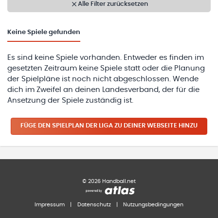
Alle Filter zurücksetzen
Keine
Spiele gefunden
Es sind keine Spiele vorhanden. Entweder es finden im
gesetzten Zeitraum keine Spiele statt oder die Planung
der Spielpläne ist noch nicht abgeschlossen. Wende
dich im Zweifel an deinen Landesverband, der für die
Ansetzung der Spiele zuständig ist.
FÜGE DEN SPIELPLAN
DER LIGA
ZU DEINER WEBSEITE HINZU
©
2026
Handball.net
Impressum
|
Datenschutz
|
Nutzungsbedingungen