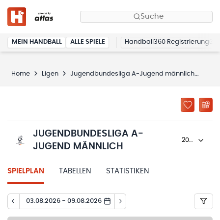
Suche
MEIN HANDBALL
ALLE SPIELE
Handball360 Registrierung
Home
Ligen
Jugendbundesliga A-Jugend männlich
Spie
JUGENDBUNDESLIGA A-
2025/26
JUGEND MÄNNLICH
SPIELPLAN
TABELLEN
STATISTIKEN
03.08.2026 - 09.08.2026