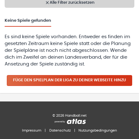
Alle Filter zurücksetzen
Keine
Spiele gefunden
Es sind keine Spiele vorhanden. Entweder es finden im
gesetzten Zeitraum keine Spiele statt oder die Planung
der Spielpläne ist noch nicht abgeschlossen. Wende
dich im Zweifel an deinen Landesverband, der für die
Ansetzung der Spiele zuständig ist.
FÜGE DEN SPIELPLAN
DER LIGA
ZU DEINER WEBSEITE HINZU
©
2026
Handball.net
Impressum
|
Datenschutz
|
Nutzungsbedingungen