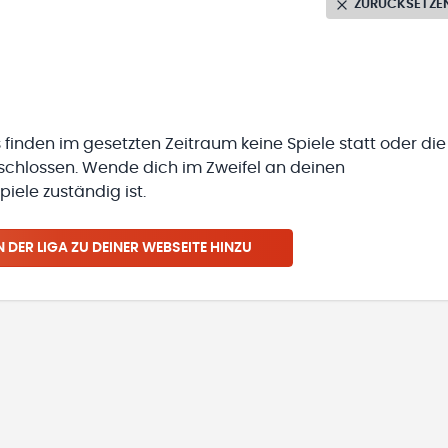
ZURÜCKSETZE
 finden im gesetzten Zeitraum keine Spiele statt oder die
eschlossen. Wende dich im Zweifel an deinen
iele zuständig ist.
N
DER LIGA
ZU DEINER WEBSEITE HINZU