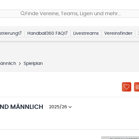
Finde Vereine, Teams, Ligen und mehr…
trierung
Handball360 FAQ
Livestreams
Vereinsfinder
ännlich
Spielplan
END MÄNNLICH
2025/26