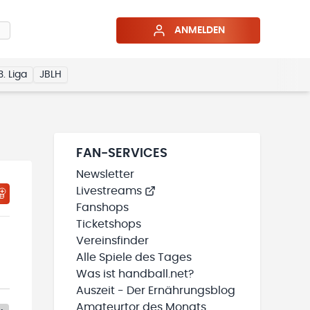
ANMELDEN
3. Liga
JBLH
FAN-SERVICES
Newsletter
Livestreams
Fanshops
Ticketshops
Vereinsfinder
Alle Spiele des Tages
Was ist handball.net?
Auszeit - Der Ernährungsblog
Amateurtor des Monats