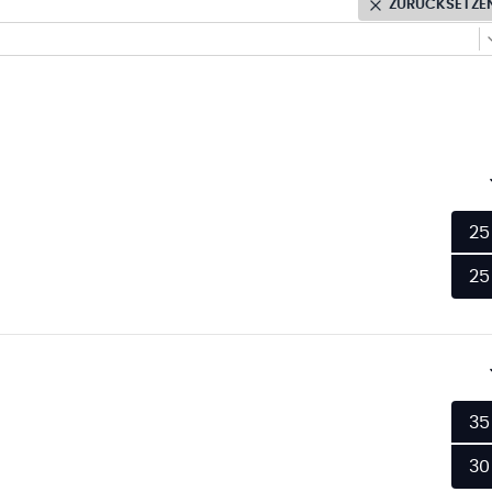
ZURÜCKSETZE
25
25
35
30