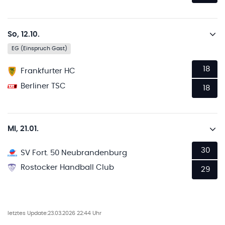
So, 12.10.
EG (Einspruch Gast)
18
Frankfurter HC
Berliner TSC
18
Mi, 21.01.
30
SV Fort. 50 Neubrandenburg
Rostocker Handball Club
29
letztes Update:
23.03.2026 22:44 Uhr