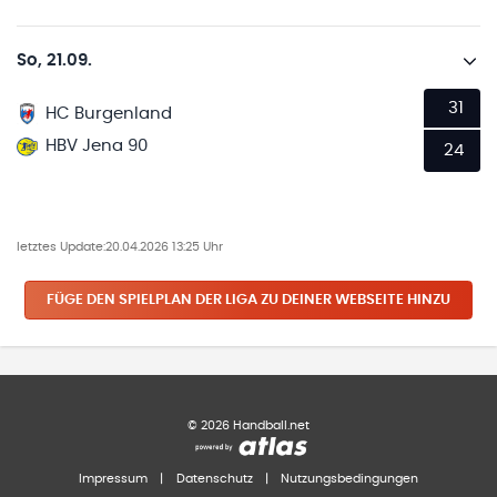
So, 21.09.
31
HC Burgenland
HBV Jena 90
24
letztes Update:
20.04.2026 13:25 Uhr
FÜGE DEN SPIELPLAN
DER LIGA
ZU DEINER WEBSEITE HINZU
©
2026
Handball.net
Impressum
|
Datenschutz
|
Nutzungsbedingungen