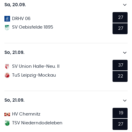
Sa, 20.09.
27
DRHV 06
SV Oebisfelde 1895
27
So, 21.09.
37
SV Union Halle-Neu. II
TuS Leipzig-Mockau
22
So, 21.09.
19
HV Chemnitz
TSV Niederndodeleben
27