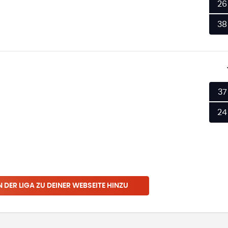
26
38
37
24
N
DER LIGA
ZU DEINER WEBSEITE HINZU