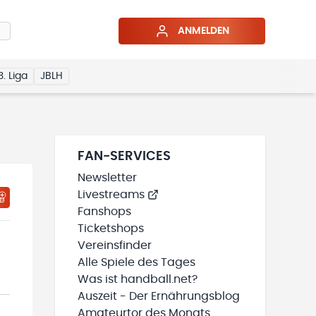
ANMELDEN
3. Liga
JBLH
FAN-SERVICES
Newsletter
Livestreams
Fanshops
Ticketshops
Vereinsfinder
Alle Spiele des Tages
Was ist handball.net?
Auszeit - Der Ernährungsblog
Amateurtor des Monats