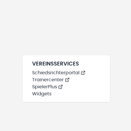
VEREINSSERVICES
Schiedsrichterportal
Trainercenter
SpielerPlus
Widgets