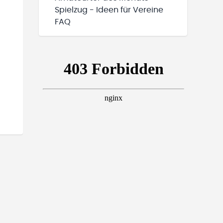
Spielzug - Ideen für Vereine
FAQ