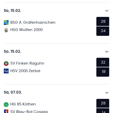
So, 15.02.
28
BSG A. Gräfenhainichen
HSG Wolfen 2000
24
So, 15.02.
32
SV Finken Raguhn
HSV 2000 Zerbst
18
Sa, 07.03.
28
HG 85 Köthen
SV Blau-Rot Coswig
14