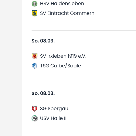
HSV Haldensleben
SV Eintracht Gommern
So, 08.03.
SV Irxleben 1919 e.V.
TSG Calbe/Saale
So, 08.03.
SG Spergau
USV Halle II