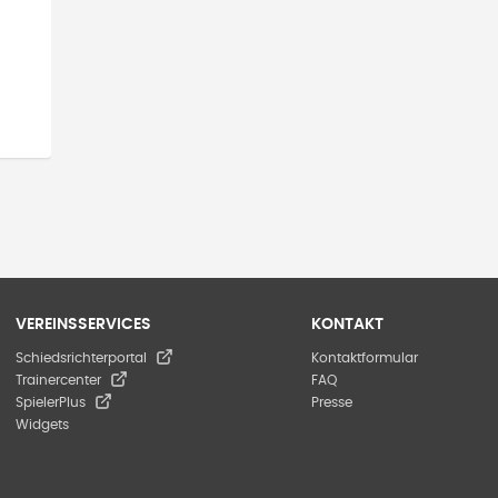
VEREINSSERVICES
KONTAKT
Schiedsrichterportal
Kontaktformular
Trainercenter
FAQ
SpielerPlus
Presse
Widgets