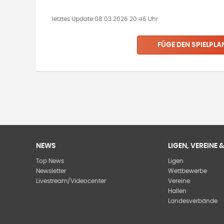
letztes Update:
08.03.2026 20:46 Uhr
FÜGE DEN SPIELPLA
NEWS
LIGEN, VEREINE
Top News
Ligen
Newsletter
Wettbewerbe
Livestream/Videocenter
Vereine
Hallen
Landesverbände