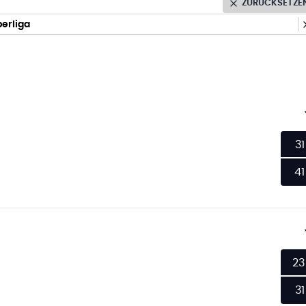
ZURÜCKSETZE
erliga
31
41
23
31