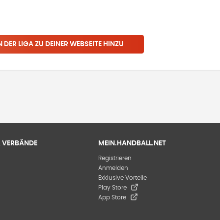
N
DER LIGA
ZU DEINER WEBSEITE HINZU
 & VERBÄNDE
MEIN.HANDBALL.NET
Registrieren
Anmelden
Exklusive Vorteile
Play Store
App Store