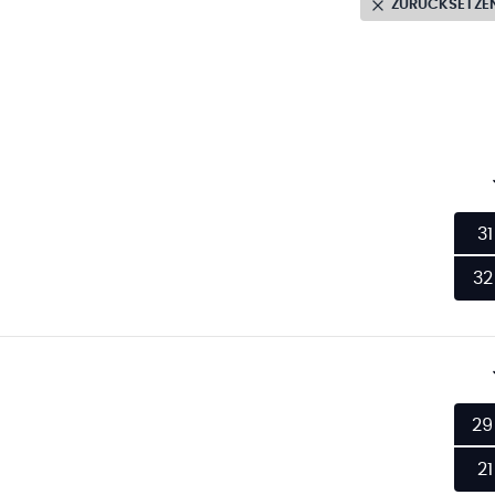
ZURÜCKSETZE
31
32
29
21