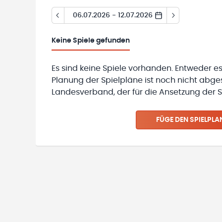
06.07.2026 - 12.07.2026
Keine
Spiele gefunden
Es sind keine Spiele vorhanden. Entweder es
Planung der Spielpläne ist noch nicht abg
Landesverband, der für die Ansetzung der Sp
FÜGE DEN SPIELPLA