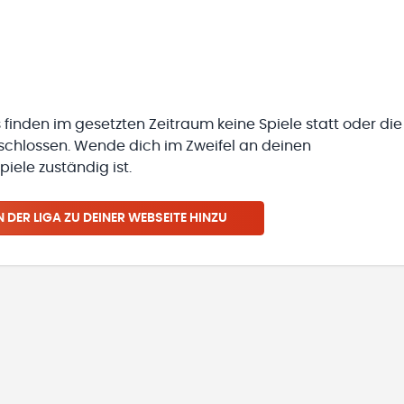
 finden im gesetzten Zeitraum keine Spiele statt oder die
eschlossen. Wende dich im Zweifel an deinen
iele zuständig ist.
N
DER LIGA
ZU DEINER WEBSEITE HINZU