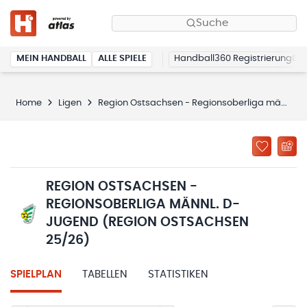
Suche
MEIN HANDBALL
ALLE SPIELE
Handball360 Registrierung
Home
Ligen
Region Ostsachsen - Regionsoberliga männl. D-Jugend (Region Ostsachsen 25/26)
REGION OSTSACHSEN -
REGIONSOBERLIGA MÄNNL. D-
JUGEND (REGION OSTSACHSEN
25/26)
SPIELPLAN
TABELLEN
STATISTIKEN