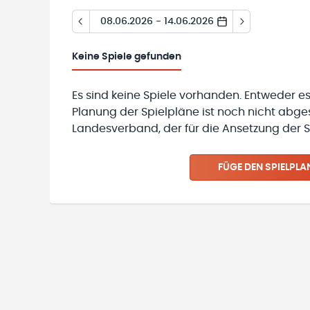
08.06.2026 - 14.06.2026
Keine
Spiele gefunden
Es sind keine Spiele vorhanden. Entweder es
Planung der Spielpläne ist noch nicht abg
Landesverband, der für die Ansetzung der Sp
FÜGE DEN SPIELPLA