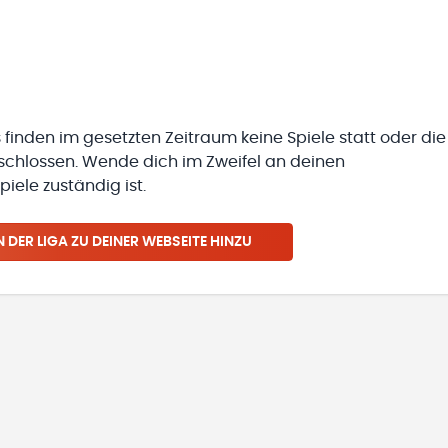
 finden im gesetzten Zeitraum keine Spiele statt oder die
eschlossen. Wende dich im Zweifel an deinen
iele zuständig ist.
N
DER LIGA
ZU DEINER WEBSEITE HINZU