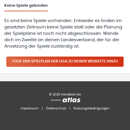
Keine
Spiele gefunden
Es sind keine Spiele vorhanden. Entweder es finden im
gesetzten Zeitraum keine Spiele statt oder die Planung
der Spielpläne ist noch nicht abgeschlossen. Wende
dich im Zweifel an deinen Landesverband, der für die
Ansetzung der Spiele zuständig ist.
FÜGE DEN SPIELPLAN
DER LIGA
ZU DEINER WEBSEITE HINZU
©
2026
Handball.net
Impressum
|
Datenschutz
|
Nutzungsbedingungen