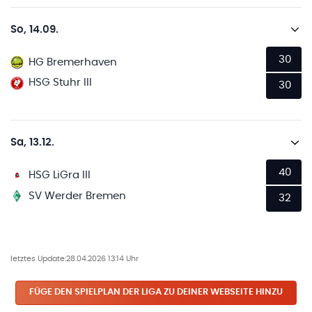
So, 14.09.
30
HG Bremerhaven
HSG Stuhr III
30
Sa, 13.12.
40
HSG LiGra III
SV Werder Bremen
32
letztes Update:
28.04.2026 13:14 Uhr
FÜGE DEN SPIELPLAN
DER LIGA
ZU DEINER WEBSEITE HINZU