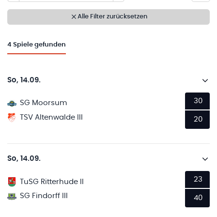
Alle Filter zurücksetzen
4
Spiele gefunden
So, 14.09.
30
SG Moorsum
TSV Altenwalde III
20
So, 14.09.
23
TuSG Ritterhude II
SG Findorff III
40