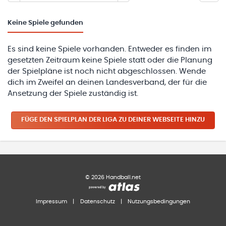
Keine
Spiele gefunden
Es sind keine Spiele vorhanden. Entweder es finden im
gesetzten Zeitraum keine Spiele statt oder die Planung
der Spielpläne ist noch nicht abgeschlossen. Wende
dich im Zweifel an deinen Landesverband, der für die
Ansetzung der Spiele zuständig ist.
FÜGE DEN SPIELPLAN
DER LIGA
ZU DEINER WEBSEITE HINZU
©
2026
Handball.net
Impressum
|
Datenschutz
|
Nutzungsbedingungen