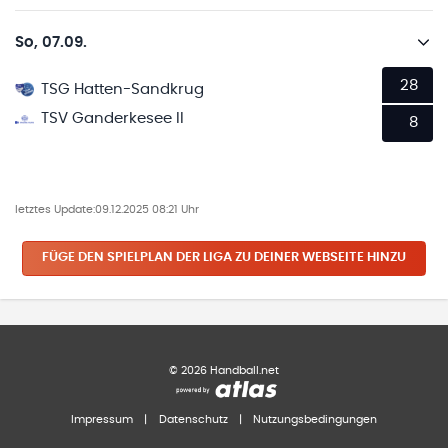
So, 07.09.
28
TSG Hatten-Sandkrug
TSV Ganderkesee II
8
letztes Update:
09.12.2025 08:21 Uhr
FÜGE DEN SPIELPLAN
DER LIGA
ZU DEINER WEBSEITE HINZU
©
2026
Handball.net
Impressum
|
Datenschutz
|
Nutzungsbedingungen