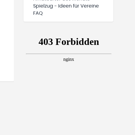
Spielzug - Ideen für Vereine
FAQ