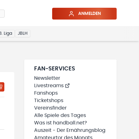
ANMELDEN
3. Liga
JBLH
FAN-SERVICES
Newsletter
Livestreams
Fanshops
Ticketshops
Vereinsfinder
Alle Spiele des Tages
Was ist handball.net?
Auszeit - Der Ernährungsblog
Amateurtor des Monats