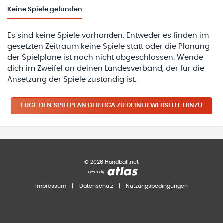
Keine
Spiele gefunden
Es sind keine Spiele vorhanden. Entweder es finden im
gesetzten Zeitraum keine Spiele statt oder die Planung
der Spielpläne ist noch nicht abgeschlossen. Wende
dich im Zweifel an deinen Landesverband, der für die
Ansetzung der Spiele zuständig ist.
FÜGE DEN SPIELPLAN
DER LIGA
ZU DEINER WEBSEITE HINZU
©
2026
Handball.net
Impressum
|
Datenschutz
|
Nutzungsbedingungen