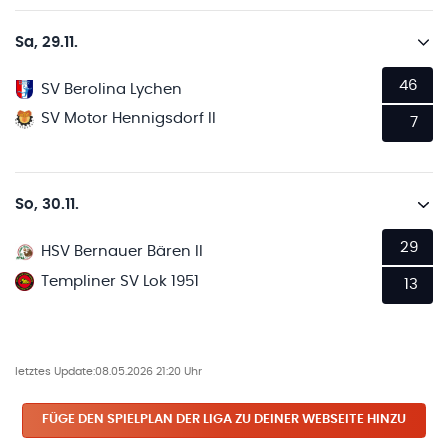
Sa, 29.11.
46
SV Berolina Lychen
SV Motor Hennigsdorf II
7
So, 30.11.
29
HSV Bernauer Bären II
Templiner SV Lok 1951
13
letztes Update:
08.05.2026 21:20 Uhr
FÜGE DEN SPIELPLAN
DER LIGA
ZU DEINER WEBSEITE HINZU