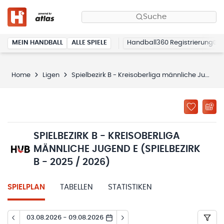
Suche
MEIN HANDBALL
ALLE SPIELE
Handball360 Registrierung
Home
Ligen
Spielbezirk B - Kreisoberliga männliche Jugend E (Spielbezirk B - 2025 / 2026)
SPIELBEZIRK B - KREISOBERLIGA
MÄNNLICHE JUGEND E (SPIELBEZIRK
B - 2025 / 2026)
SPIELPLAN
TABELLEN
STATISTIKEN
03.08.2026 - 09.08.2026