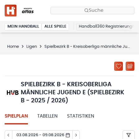
Suche
MEIN HANDBALL
ALLE SPIELE
Handball360 Registrierung
Home
Ligen
Spielbezirk B - Kreisoberliga männliche Jugend E (Spielbezirk B - 2025 / 2026)
SPIELBEZIRK B - KREISOBERLIGA
MÄNNLICHE JUGEND E (SPIELBEZIRK
B - 2025 / 2026)
SPIELPLAN
TABELLEN
STATISTIKEN
03.08.2026 - 09.08.2026