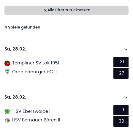
Alle Filter zurücksetzen
4
Spiele gefunden
Sa, 28.02.
31
Templiner SV Lok 1951
Oranienburger HC II
27
Sa, 28.02.
11
1. SV Eberswalde II
HSV Bernauer Bären II
39