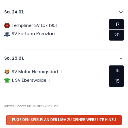
Sa, 24.01.
17
Templiner SV Lok 1951
SV Fortuna Prenzlau
20
So, 25.01.
15
SV Motor Hennigsdorf II
1. SV Eberswalde II
15
letztes Update:
08.05.2026 21:20 Uhr
FÜGE DEN SPIELPLAN
DER LIGA
ZU DEINER WEBSEITE HINZU