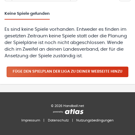
Keine
Spiele gefunden
Es sind keine Spiele vorhanden. Entweder es finden im
gesetzten Zeitraum keine Spiele statt oder die Planung
der Spielpläne ist noch nicht abgeschlossen. Wende
dich im Zweifel an deinen Landesverband, der für die
Ansetzung der Spiele zuständig ist.
FÜGE DEN SPIELPLAN
DER LIGA
ZU DEINER WEBSEITE HINZU
©
2026
Handball.net
Impressum
|
Datenschutz
|
Nutzungsbedingungen