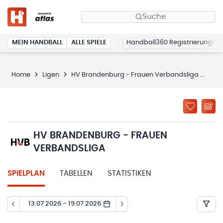
Suche
MEIN HANDBALL
ALLE SPIELE
Handball360 Registrierung
Home
Ligen
HV Brandenburg - Frauen Verbandsliga
Spi
HV BRANDENBURG - FRAUEN
VERBANDSLIGA
SPIELPLAN
TABELLEN
STATISTIKEN
13.07.2026 - 19.07.2026