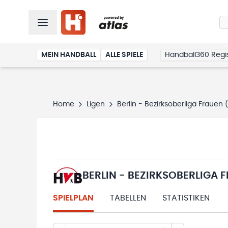
MEIN HANDBALL
ALLE SPIELE
Handball360 Regis
Home
Ligen
Berlin - Bezirksoberliga Frauen
BERLIN - BEZIRKSOBERLIGA 
SPIELPLAN
TABELLEN
STATISTIKEN