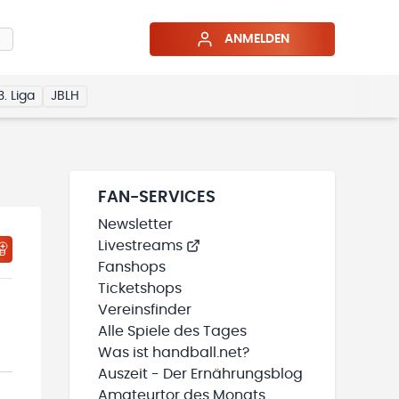
ANMELDEN
3. Liga
JBLH
FAN-SERVICES
Newsletter
Livestreams
Fanshops
Ticketshops
Vereinsfinder
Alle Spiele des Tages
Was ist handball.net?
Auszeit - Der Ernährungsblog
Amateurtor des Monats