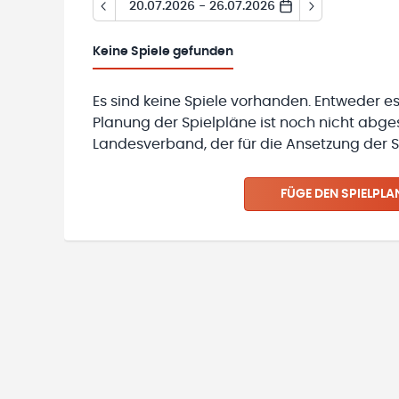
20.07.2026 - 26.07.2026
Keine
Spiele gefunden
Es sind keine Spiele vorhanden. Entweder es
Planung der Spielpläne ist noch nicht abg
Landesverband, der für die Ansetzung der Sp
FÜGE DEN SPIELPLA