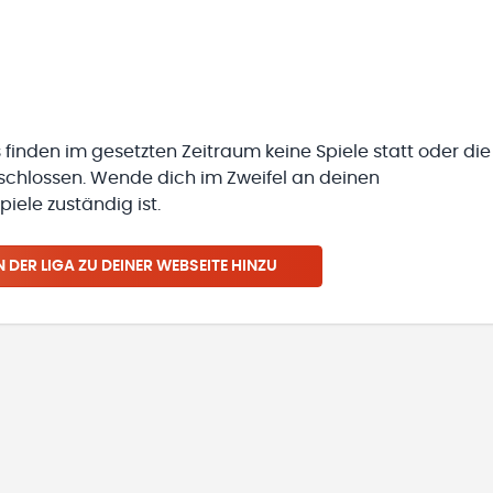
 finden im gesetzten Zeitraum keine Spiele statt oder die
eschlossen. Wende dich im Zweifel an deinen
iele zuständig ist.
N
DER LIGA
ZU DEINER WEBSEITE HINZU