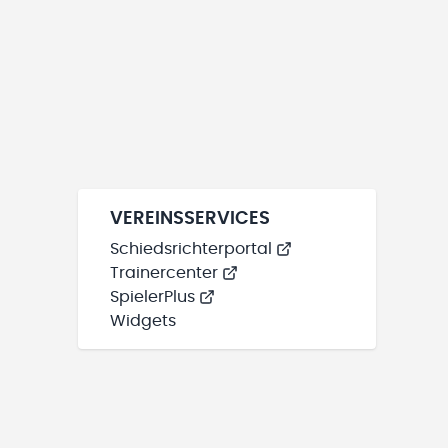
VEREINSSERVICES
Schiedsrichterportal
Trainercenter
SpielerPlus
Widgets