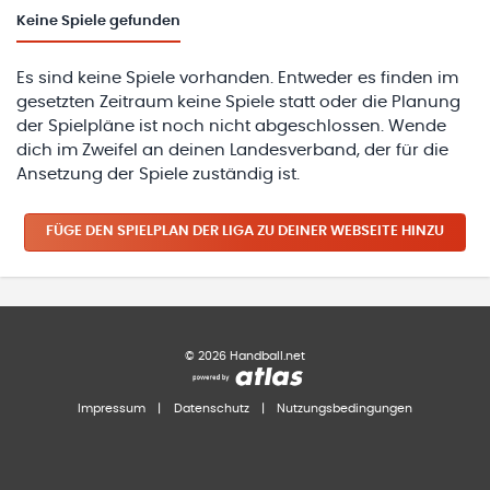
Keine
Spiele gefunden
Es sind keine Spiele vorhanden. Entweder es finden im
gesetzten Zeitraum keine Spiele statt oder die Planung
der Spielpläne ist noch nicht abgeschlossen. Wende
dich im Zweifel an deinen Landesverband, der für die
Ansetzung der Spiele zuständig ist.
FÜGE DEN SPIELPLAN
DER LIGA
ZU DEINER WEBSEITE HINZU
©
2026
Handball.net
Impressum
|
Datenschutz
|
Nutzungsbedingungen