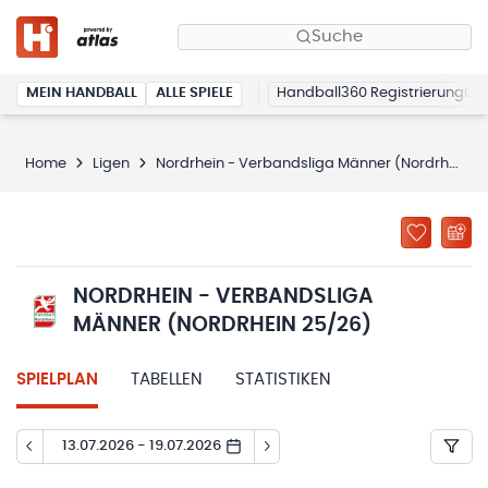
Suche
MEIN HANDBALL
ALLE SPIELE
Handball360 Registrierung
Home
Ligen
Nordrhein - Verbandsliga Männer (Nordrhein 25/26)
NORDRHEIN - VERBANDSLIGA
MÄNNER (NORDRHEIN 25/26)
SPIELPLAN
TABELLEN
STATISTIKEN
13.07.2026 - 19.07.2026