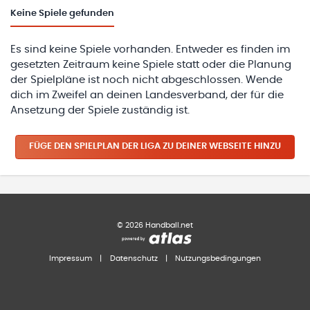
Keine
Spiele gefunden
Es sind keine Spiele vorhanden. Entweder es finden im
gesetzten Zeitraum keine Spiele statt oder die Planung
der Spielpläne ist noch nicht abgeschlossen. Wende
dich im Zweifel an deinen Landesverband, der für die
Ansetzung der Spiele zuständig ist.
FÜGE DEN SPIELPLAN
DER LIGA
ZU DEINER WEBSEITE HINZU
©
2026
Handball.net
Impressum
|
Datenschutz
|
Nutzungsbedingungen