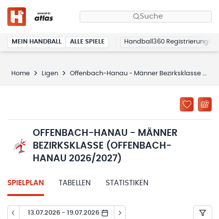
Suche
MEIN HANDBALL
ALLE SPIELE
Handball360 Registrierung
Home
Ligen
Offenbach-Hanau - Männer Bezirksklasse (Offenbach-Hanau 2026/2027)
OFFENBACH-HANAU - MÄNNER
BEZIRKSKLASSE (OFFENBACH-
HANAU 2026/2027)
SPIELPLAN
TABELLEN
STATISTIKEN
13.07.2026 - 19.07.2026