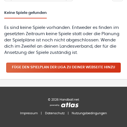
Keine
Spiele gefunden
Es sind keine Spiele vorhanden. Entweder es finden im
gesetzten Zeitraum keine Spiele statt oder die Planung
der Spielpläne ist noch nicht abgeschlossen. Wende
dich im Zweifel an deinen Landesverband, der für die
Ansetzung der Spiele zuständig ist.
FÜGE DEN SPIELPLAN
DER LIGA
ZU DEINER WEBSEITE HINZU
©
2026
Handball.net
Impressum
|
Datenschutz
|
Nutzungsbedingungen