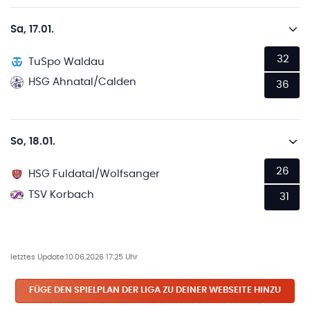
Sa, 17.01.
32
TuSpo Waldau
HSG Ahnatal/Calden
36
So, 18.01.
26
HSG Fuldatal/Wolfsanger
TSV Korbach
31
letztes Update:
10.06.2026 17:25 Uhr
FÜGE DEN SPIELPLAN
DER LIGA
ZU DEINER WEBSEITE HINZU